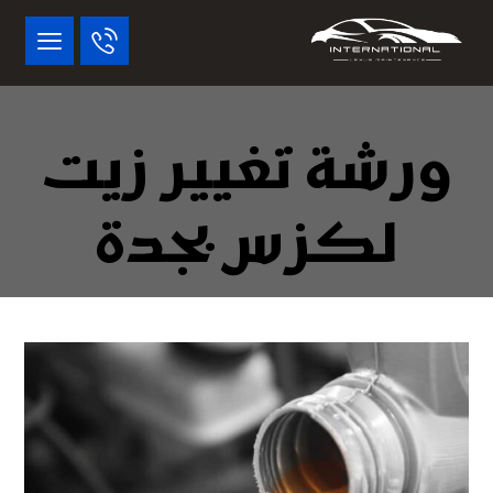
ورشة تغيير زيت
لكزس بجدة