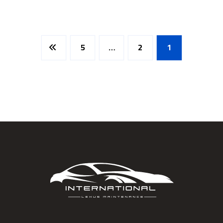
5
…
2
1