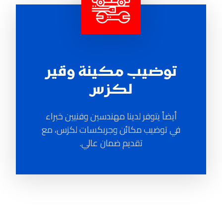
توضيب مكينة وقير
لكزس
أيضاً يتوفر لدينا مهندسين وفنيين خبراء
في توضيب مكائن وجربكسات لكزس، مع
تقديم ضمان عالي.