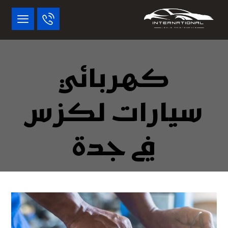
كهربائي
سيارات لكزس
في جدة