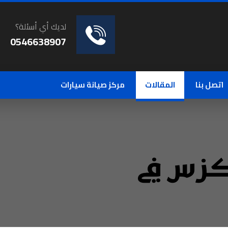
لديك أي أسئلة؟
0546638907
اتصل بنا
المقالات
مركز صيانة سيارات
زس في