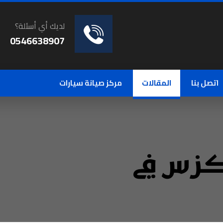
لديك أي أسئلة؟
0546638907
اتصل بنا
المقالات
مركز صيانة سيارات
زس في