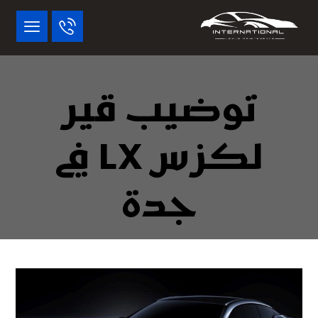
توضيب قير
لكزس LX في
جدة