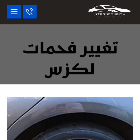
تغيير فحمات
لكزس