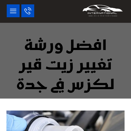
افضل ورشة
تغيير زيت قير
لكزس في جدة