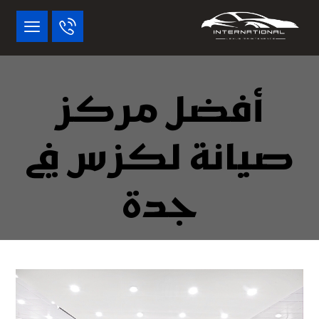
أفضل مركز
صيانة لكزس في
جدة