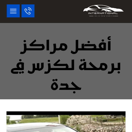
أفضل مراكز
برمحة لكزس في
جدة