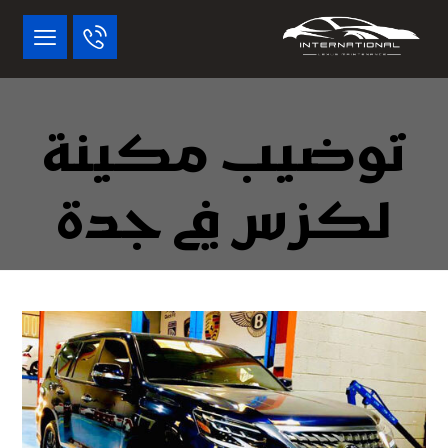
توضيب مكينة
لكزس في جدة