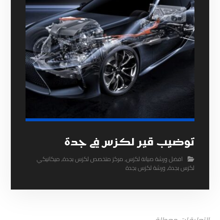
توضيب قير لكزس في جدة
افضل ورشة صيانة لكزس
,
مركز متخصص لكزس بجدة
,
ميكانيكي
لكزس بجدة
,
ورشة لكزس بجدة