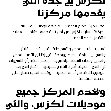
لكزس في جدة التي
يقدمها مركزنا
يوفر المركز جميع الخدمات المتعلقة بتوضيب القير “ناقل
الحركة” لسيارات لكزس من أجل تلبية جميع احتياجات العملاء،
وتتضمن هذه الخدمات:
تغيير زيت قير – فحص وتقييم حالة القير – تبديل الفلاتر
والسوائل اللازمة – ضبط وبرمجة القير إذا لزم الأمر – فحص
وتعديل وحدات التحكم الإلكترونية – إصلاح الأضرار أو التسريبات
في القير – تنظيف أجزاء القير وتشحيمها – اختبار القير بعد
التوضيب للتأكد من أدائه الصحيح – وكذلك تقديم ضمان على
الخدمة المقدمة.
ويخدم المركز جميع
موديلات لكزس، والتي