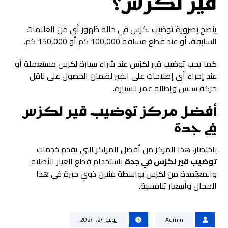
قير لكزس؟
ينصح بضرورة توضيب لكزس في حالة ظهور أي من العلامات
السابقة، أو عند قطع مسافة 100,000 كم أو 150,000 كم.
كما يجب توضيب قير لكزس عند شراء سيارة لكزس مستعملة أو
عند إجراء أي إصلاحات على القير لضمان الحصول على ناقل
حركة سلس وإطالة عمر السيارة.
أفضل مركز توضيب قير لكزس
في جدة
باختصار، هذا المركز من أفضل المراكز التي تقدم خدمات
توضيب قير لكزس في جدة
باستخدام قطع الغيار الأصلية
والمعتمدة من لكزس بواسطة فنيين ذوي خبرة في هذا
المجال وأسعار تنافسية.
Admin
يوليو 24, 2024