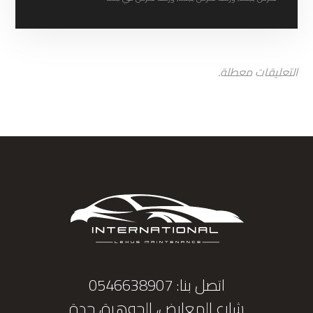
التعليقات معطلة.
اتصل بنا: 0546638907
شارع المعارض، الجوهرة، جدة