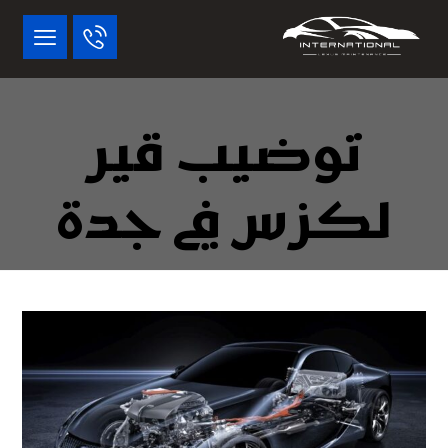
توضيب قير
لكزس في جدة