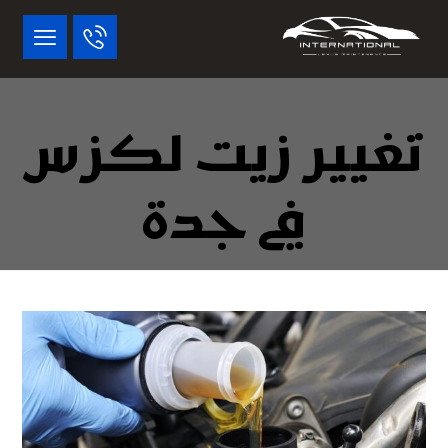
تغيير زيت لكزس
في جدة