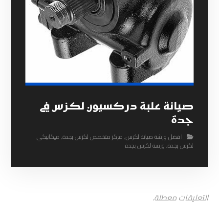
صيانة علبة دركسيون لكزس في
جدة
افضل ورشة صيانة لكزس
,
مركز متخصص لكزس بجدة
,
ميكانيكي
لكزس بجدة
,
ورشة لكزس بجدة
التعليقات معطلة.