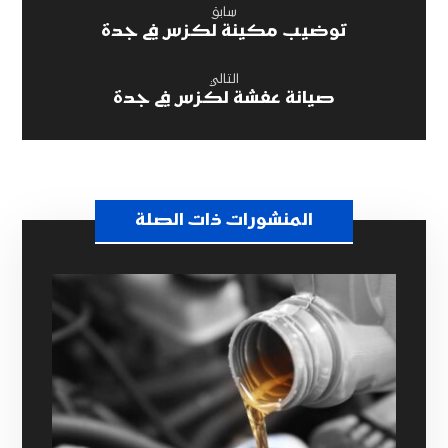
سابق
توضيب مكينة لكزس في جدة
التالي
صيانة عفشة لكزس في جدة
المنشورات ذات الصلة